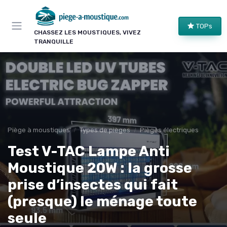
Panneau de gestion des cookies
TOPs
CHASSEZ LES MOUSTIQUES, VIVEZ
TRANQUILLE
Piège à moustiques
Types de pièges
Pièges électriques
Test V-TAC Lampe Anti
Moustique 20W : la grosse
prise d’insectes qui fait
(presque) le ménage toute
seule