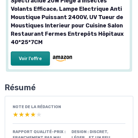
Spectracide 20W Piège à Insectes
Volants Efficace, Lampe Electrique Anti
Moustique Puissant 2400V, UV Tueur de
Moustiques Interieur pour Cuisine Salon
Restaurant Fermes Entrepôts Hôpitaux
40*25*7CM
Voir l'offre
Résumé
NOTE DE LA RÉDACTION
★★★★★
★★★★★
RAPPORT QUALITÉ-PRIX :
DESIGN : DISCRET,
FRANCHEMENT PAS MAL
LÉGER… ET UN PEU