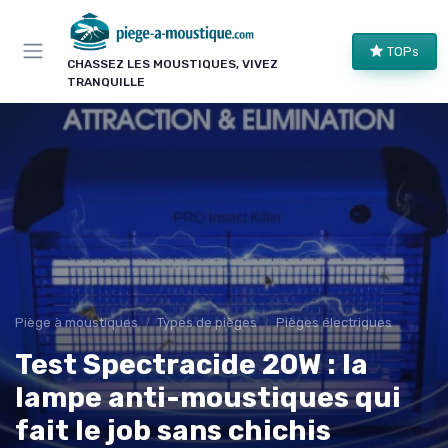
Panneau de gestion des cookies
TOPs
CHASSEZ LES MOUSTIQUES, VIVEZ
TRANQUILLE
Piège à moustiques
Types de pièges
Pièges électriques
Test Spectracide 20W : la
lampe anti-moustiques qui
fait le job sans chichis