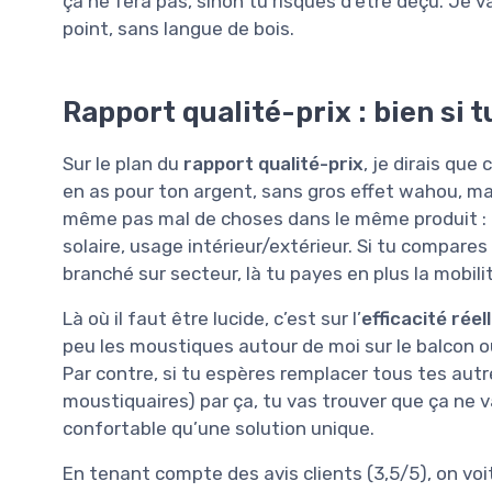
ça ne fera pas, sinon tu risques d’être déçu. Je v
point, sans langue de bois.
Rapport qualité-prix : bien si 
Sur le plan du
rapport qualité-prix
, je dirais qu
en as pour ton argent, sans gros effet wahou, ma
même pas mal de choses dans le même produit : 
solaire, usage intérieur/extérieur. Si tu compar
branché sur secteur, là tu payes en plus la mobili
Là où il faut être lucide, c’est sur l’
efficacité réel
peu les moustiques autour de moi sur le balcon o
Par contre, si tu espères remplacer tous tes autr
moustiquaires) par ça, tu vas trouver que ça ne 
confortable qu’une solution unique.
En tenant compte des avis clients (3,5/5), on voi