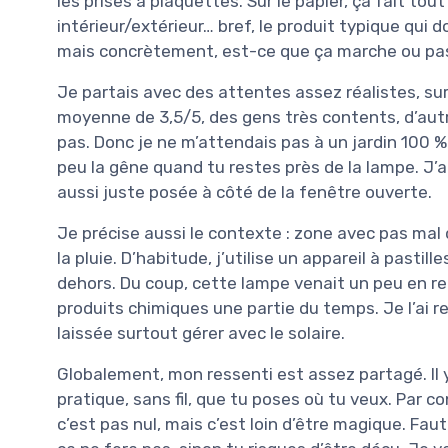
les prises à plaquettes. Sur le papier, ça fait tou
intérieur/extérieur… bref, le produit typique qui 
mais concrètement, est-ce que ça marche ou pas
Je partais avec des attentes assez réalistes, sur
moyenne de 3,5/5, des gens très contents, d’au
pas. Donc je ne m’attendais pas à un jardin 100 %
peu la gêne quand tu restes près de la lampe. J’a
aussi juste posée à côté de la fenêtre ouverte.
Je précise aussi le contexte : zone avec pas mal
la pluie. D’habitude, j’utilise un appareil à pastil
dehors. Du coup, cette lampe venait un peu en r
produits chimiques une partie du temps. Je l’ai re
laissée surtout gérer avec le solaire.
Globalement, mon ressenti est assez partagé. Il y 
pratique, sans fil, que tu poses où tu veux. Par c
c’est pas nul, mais c’est loin d’être magique. Fa