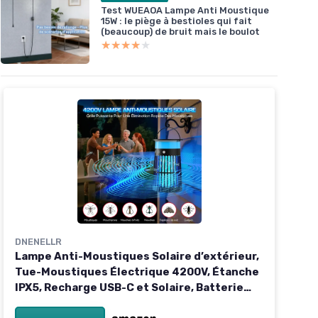
Test WUEAOA Lampe Anti Moustique
15W : le piège à bestioles qui fait
(beaucoup) de bruit mais le boulot
★★★★★
★★★★★
DNENELLR
Lampe Anti-Moustiques Solaire d’extérieur,
Tue-Moustiques Électrique 4200V, Étanche
IPX5, Recharge USB-C et Solaire, Batterie
4000mAh, sans Fil pour Jardin, Terrasse,