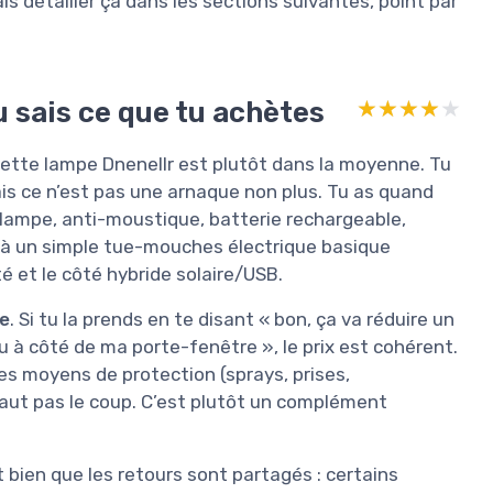
ais détailler ça dans les sections suivantes, point par
tu sais ce que tu achètes
★★★★★
★★★★★
e cette lampe Dnenellr est plutôt dans la moyenne. Tu
is ce n’est pas une arnaque non plus. Tu as quand
lampe, anti-moustique, batterie rechargeable,
es à un simple tue-mouches électrique basique
té et le côté hybride solaire/USB.
le
. Si tu la prends en te disant « bon, ça va réduire un
u à côté de ma porte-fenêtre », le prix est cohérent.
es moyens de protection (sprays, prises,
vaut pas le coup. C’est plutôt un complément
t bien que les retours sont partagés : certains