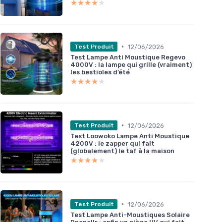
★★★★★
★★★★★
•
12/06/2026
Test Produit
Test Lampe Anti Moustique Regevo
4000V : la lampe qui grille (vraiment)
les bestioles d’été
★★★★★
★★★★★
•
12/06/2026
Test Produit
Test Loowoko Lampe Anti Moustique
4200V : le zapper qui fait
(globalement) le taf à la maison
★★★★★
★★★★★
•
12/06/2026
Test Produit
Test Lampe Anti-Moustiques Solaire