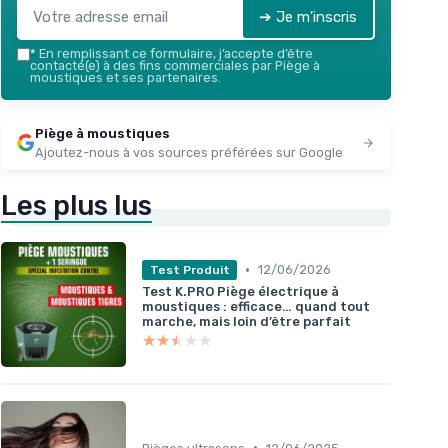
➔ Je m'inscris
*
En remplissant ce formulaire, j’accepte d’être
contacté(e) à des fins commerciales par Piège à
moustiques et ses partenaires.
Piège à moustiques
Ajoutez-nous à vos sources préférées sur Google
Les plus lus
•
12/06/2026
Test Produit
Test K.PRO Piège électrique à
moustiques : efficace… quand tout
marche, mais loin d’être parfait
★★★★★
★★★★★
•