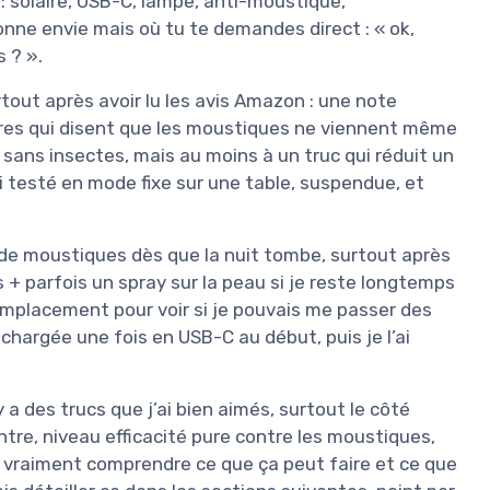
t : solaire, USB-C, lampe, anti-moustique,
donne envie mais où tu te demandes direct : « ok,
 ? ».
tout après avoir lu les avis Amazon : une note
tres qui disent que les moustiques ne viennent même
 sans insectes, mais au moins à un truc qui réduit un
i testé en mode fixe sur une table, suspendue, et
 de moustiques dès que la nuit tombe, surtout après
les + parfois un spray sur la peau si je reste longtemps
emplacement pour voir si je pouvais me passer des
chargée une fois en USB-C au début, puis je l’ai
a des trucs que j’ai bien aimés, surtout le côté
ontre, niveau efficacité pure contre les moustiques,
ut vraiment comprendre ce que ça peut faire et ce que