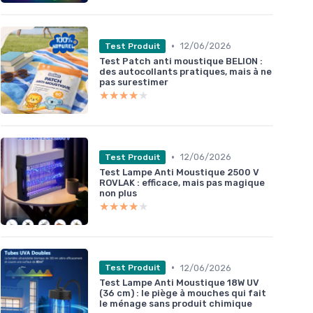
•
12/06/2026
Test Produit
Test Patch anti moustique BELION :
des autocollants pratiques, mais à ne
pas surestimer
★★★★★
★★★★★
•
12/06/2026
Test Produit
Test Lampe Anti Moustique 2500 V
ROVLAK : efficace, mais pas magique
non plus
★★★★★
★★★★★
•
12/06/2026
Test Produit
Test Lampe Anti Moustique 18W UV
(36 cm) : le piège à mouches qui fait
le ménage sans produit chimique