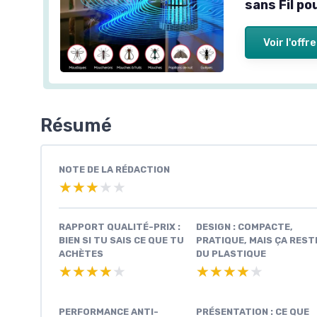
sans Fil po
Voir l'offre
Résumé
NOTE DE LA RÉDACTION
★★★★★
★★★★★
RAPPORT QUALITÉ-PRIX :
DESIGN : COMPACTE,
BIEN SI TU SAIS CE QUE TU
PRATIQUE, MAIS ÇA REST
ACHÈTES
DU PLASTIQUE
★★★★★
★★★★★
★★★★★
★★★★★
PERFORMANCE ANTI-
PRÉSENTATION : CE QUE