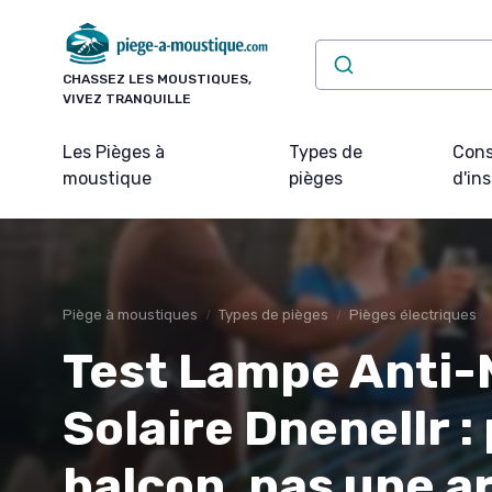
Panneau de gestion des cookies
CHASSEZ LES MOUSTIQUES,
VIVEZ TRANQUILLE
Les Pièges à
Types de
Cons
moustique
pièges
d'ins
Piège à moustiques
Types de pièges
Pièges électriques
Test Lampe Anti-
Solaire Dnenellr :
balcon, pas une a