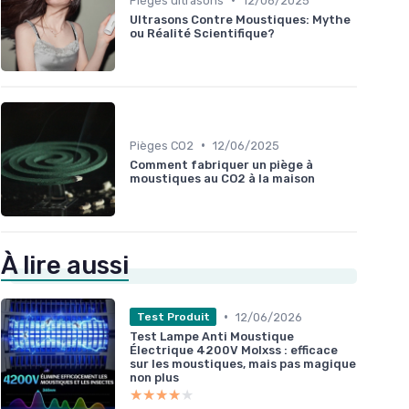
Pièges ultrasons
12/06/2025
Ultrasons Contre Moustiques: Mythe
ou Réalité Scientifique?
•
Pièges CO2
12/06/2025
Comment fabriquer un piège à
moustiques au CO2 à la maison
À lire aussi
•
12/06/2026
Test Produit
Test Lampe Anti Moustique
Électrique 4200V Molxss : efficace
sur les moustiques, mais pas magique
non plus
★★★★★
★★★★★