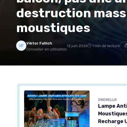
destruction massi
moustiques
Viktor Fallich
12 juin 2026
1 min de lecture
Conseiller en utilisation
DNENELLR
Lampe Anti
Moustiques
Recharge U