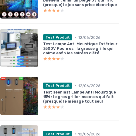
Dnenellr : enfin un piège UV qui fait
(presque) le job sans prise électrique
★★★★★
★★★★★
•
12/06/2026
Test Produit
Test Lampe Anti Moustique Extérieur
3500V Pochrus : la grosse grille qui
calme enfin les soirées d’été
★★★★★
★★★★★
•
12/06/2026
Test Produit
Test seenlast Lampe Anti Moustique
15W : le gros grille-insectes qui fait
(presque) le ménage tout seul
★★★★★
★★★★★
•
12/06/2026
Test Produit