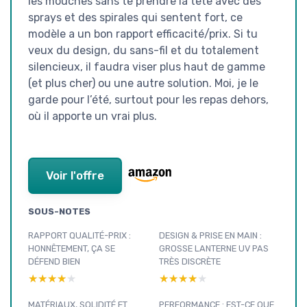
les mouches sans te prendre la tête avec des
sprays et des spirales qui sentent fort, ce
modèle a un bon rapport efficacité/prix. Si tu
veux du design, du sans-fil et du totalement
silencieux, il faudra viser plus haut de gamme
(et plus cher) ou une autre solution. Moi, je le
garde pour l’été, surtout pour les repas dehors,
où il apporte un vrai plus.
Voir l'offre
SOUS-NOTES
RAPPORT QUALITÉ-PRIX :
DESIGN & PRISE EN MAIN :
HONNÊTEMENT, ÇA SE
GROSSE LANTERNE UV PAS
DÉFEND BIEN
TRÈS DISCRÈTE
★★★★★
★★★★★
★★★★★
★★★★★
MATÉRIAUX, SOLIDITÉ ET
PERFORMANCE : EST-CE QUE