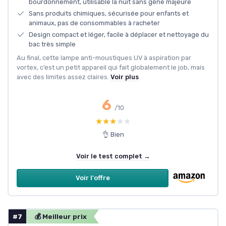
bourdonnement, utilisable la nuit sans gêne majeure
Sans produits chimiques, sécurisée pour enfants et
animaux, pas de consommables à racheter
Design compact et léger, facile à déplacer et nettoyage du
bac très simple
Au final, cette lampe anti-moustiques UV à aspiration par
vortex, c’est un petit appareil qui fait globalement le job, mais
avec des limites assez claires.
Voir plus
6
/10
★★★★★
★★★★★
👌 Bien
Voir le test complet →
Voir l'offre
#7
💰 Meilleur prix