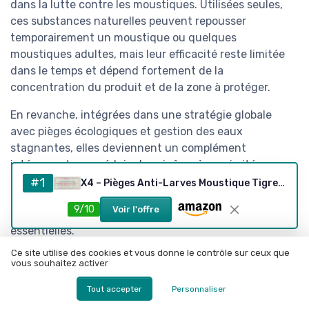
dans la lutte contre les moustiques. Utilisées seules,
ces substances naturelles peuvent repousser
temporairement un moustique ou quelques
moustiques adultes, mais leur efficacité reste limitée
dans le temps et dépend fortement de la
concentration du produit et de la zone à protéger.
En revanche, intégrées dans une stratégie globale
avec pièges écologiques et gestion des eaux
stagnantes, elles deviennent un complément
intéressant pour réduire les piqûres à proximité
immédiate de la peau. Les attractifs olfactifs utilisés
#1
X4 – Pièges Anti-Larves Moustique Tigre - Écologique, sans Insecticide - Innovation française 2025 brevetée - Seaux + flotteurs + Filets - Pack 4 Zones extérieures
dans les meilleurs pièges à moustiques sans
9/10
Voir l'offre
substances toxiques ne se limitent pas aux huiles
essentielles.
Ce site utilise des cookies et vous donne le contrôle sur ceux que
On trouve souvent des mélanges spécifiques qui
vous souhaitez activer
imitent l’odeur de la peau humaine, combinant acide
Tout accepter
Personnaliser
lactique, ammoniac et autres composés volatils, afin
d’attirer les femelles moustiques tigres Aedes qui