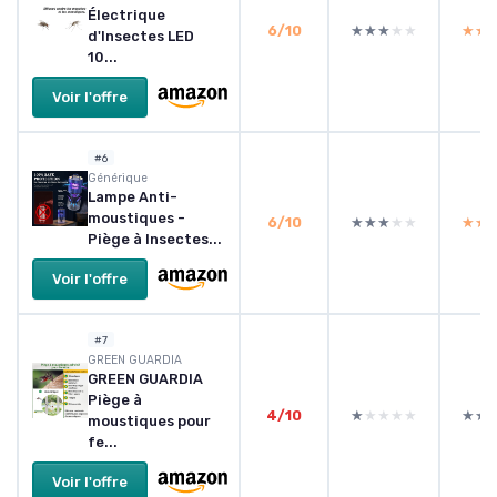
Électrique
6/10
★★★★★
★★★★★
★★
★★
d'Insectes LED
10...
Voir l'offre
#6
Générique
Lampe Anti-
moustiques -
6/10
★★★★★
★★★★★
★★
★★
Piège à Insectes...
Voir l'offre
#7
GREEN GUARDIA
GREEN GUARDIA
Piège à
4/10
★★★★★
★★★★★
★★
★★
moustiques pour
fe...
Voir l'offre