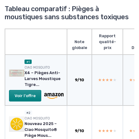
Tableau comparatif : Pièges à
moustiques sans substances toxiques
Rapport
Note
qualité-
globale
prix
Des
#1
CIAO MOSQUITO
X4 – Pièges Anti-
Larves Moustique
9/10
★★★★★
★★★★★
★★
★★
Tigre...
Voir l'offre
#2
CIAO MOSQUITO
Nouveau 2025 –
Ciao Mosquito®
9/10
★★★★★
★★★★★
★★
★★
Piège Mous...