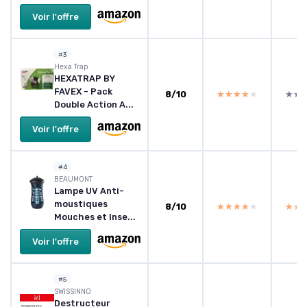
Voir l'offre
#3
Hexa Trap
HEXATRAP BY
FAVEX - Pack
8/10
★★★★★
★★★★★
★★
★★
Double Action A...
Voir l'offre
#4
BEAUMONT
Lampe UV Anti-
moustiques
8/10
★★★★★
★★★★★
★★
★★
Mouches et Inse...
Voir l'offre
#5
SWISSINNO
Destructeur