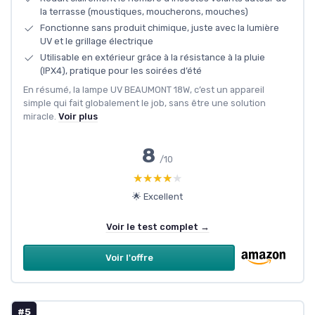
la terrasse (moustiques, moucherons, mouches)
Fonctionne sans produit chimique, juste avec la lumière
UV et le grillage électrique
Utilisable en extérieur grâce à la résistance à la pluie
(IPX4), pratique pour les soirées d’été
En résumé, la lampe UV BEAUMONT 18W, c’est un appareil
simple qui fait globalement le job, sans être une solution
miracle.
Voir plus
8
/10
★★★★★
★★★★★
🌟 Excellent
Voir le test complet →
Voir l'offre
#5