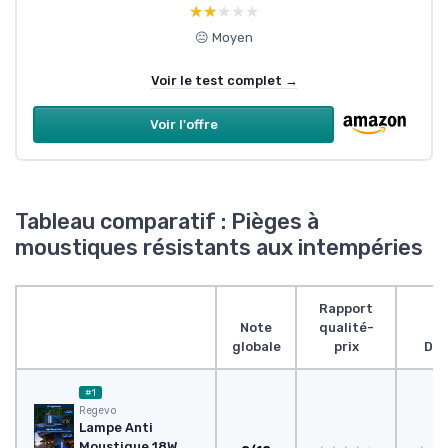
★★★★★
★★★★★
😐 Moyen
Voir le test complet →
Voir l'offre
Tableau comparatif : Pièges à
moustiques résistants aux intempéries
Rapport
Note
qualité-
globale
prix
Des
#1
Regevo
Lampe Anti
Moustique 18W,