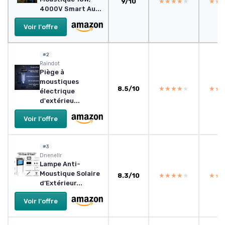
9/10
★★★★★
★★★★★
★★
★★
4000V Smart Au...
Voir l'offre
#2
Raindot
Piège à
moustiques
8.5/10
★★★★★
★★★★★
★★
★★
électrique
d'extérieu...
Voir l'offre
#3
Dnenellr
Lampe Anti-
Moustique Solaire
8.3/10
★★★★★
★★★★★
★★
★★
d’Extérieur...
Voir l'offre