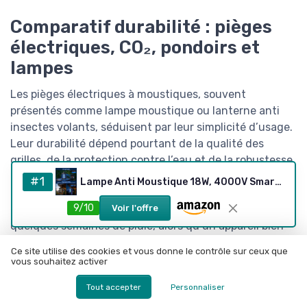
Comparatif durabilité : pièges
électriques, CO₂, pondoirs et
lampes
Les pièges électriques à moustiques, souvent
présentés comme lampe moustique ou lanterne anti
insectes volants, séduisent par leur simplicité d’usage.
Leur durabilité dépend pourtant de la qualité des
grilles, de la protection contre l’eau et de la robustesse
des alimentations électriques exposées au jardin. Un
#1
Lampe Anti Moustique 18W, 4000V Smart Auto Piège Électrique Anti-Insectes Volants, 80 ㎡ Couverture IPX4 pour Usage Intérieur & Extérieur, Sûre pour Famille, Terrasse, Jardin Arrière, Camping
modèle mal isolé perd rapidement en efficacité et ne
9/10
parvient plus à capturer moustiques adultes après
Voir l'offre
quelques semaines de pluie, alors qu’un appareil bien
conçu reste performant plusieurs mois d’affilée.
Ce site utilise des cookies et vous donne le contrôle sur ceux que
vous souhaitez activer
Les pièges à CO₂ de type Mosquito Magnet ou certains
systèmes inspirés du Biogents piège misent sur une
Tout accepter
Personnaliser
stratégie plus proche du comportement naturel du