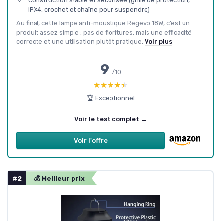
Construction stable et sécurisée (grille de protection,
IPX4, crochet et chaîne pour suspendre)
Au final, cette lampe anti-moustique Regevo 18W, c’est un
produit assez simple : pas de fioritures, mais une efficacité
correcte et une utilisation plutôt pratique.
Voir plus
9
/10
★★★★★
★★★★★
🏆 Exceptionnel
Voir le test complet →
Voir l'offre
#2
💰 Meilleur prix