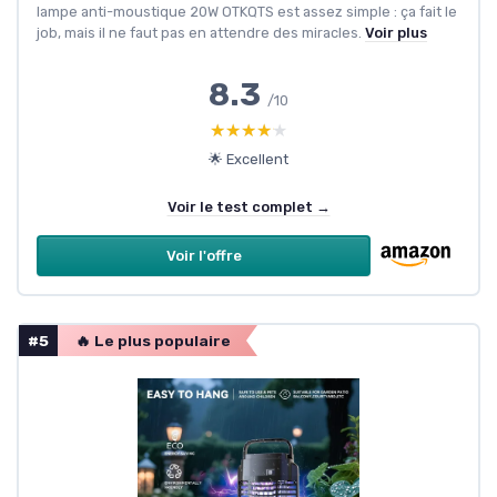
lampe anti-moustique 20W OTKQTS est assez simple : ça fait le
job, mais il ne faut pas en attendre des miracles.
Voir plus
8.3
/10
★★★★★
★★★★★
🌟 Excellent
Voir le test complet →
Voir l'offre
#5
🔥 Le plus populaire