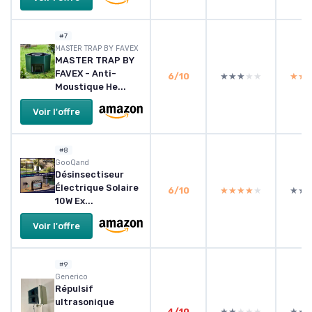
#7
MASTER TRAP BY FAVEX
MASTER TRAP BY
FAVEX - Anti-
6/10
★★★★★
★★★★★
★★
★★
Moustique He...
Voir l'offre
#8
GooQand
Désinsectiseur
Électrique Solaire
6/10
★★★★★
★★★★★
★★
★★
10W Ex...
Voir l'offre
#9
Generico
Répulsif
ultrasonique
4/10
★★★★★
★★★★★
★★
★★