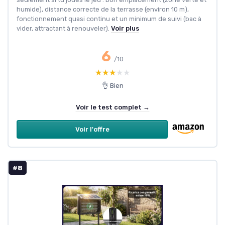
humide), distance correcte de la terrasse (environ 10 m),
fonctionnement quasi continu et un minimum de suivi (bac à
vider, attractant à renouveler).
Voir plus
6
/10
★★★★★
★★★★★
👌 Bien
Voir le test complet →
Voir l'offre
#8