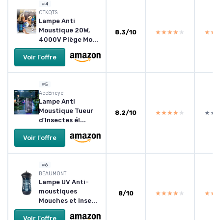
#4
OTKQTS
Lampe Anti
Moustique 20W,
8.3/10
★★★★★
★★★★★
★★
★★
4000V Piège Mo...
Voir l'offre
#5
AccEncyc
Lampe Anti
Moustique Tueur
8.2/10
★★★★★
★★★★★
★★
★★
d'Insectes él...
Voir l'offre
#6
BEAUMONT
Lampe UV Anti-
moustiques
8/10
★★★★★
★★★★★
★★
★★
Mouches et Inse...
Voir l'offre