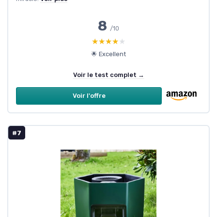
8
/10
★★★★★
★★★★★
🌟 Excellent
Voir le test complet →
Voir l'offre
#7