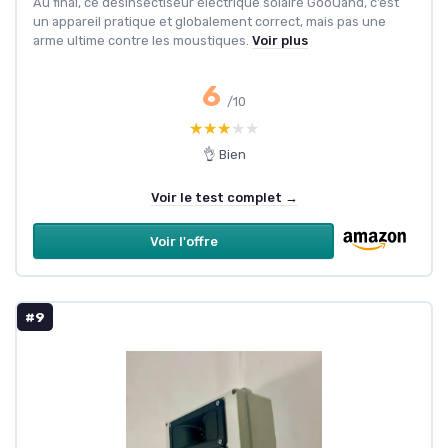
Au final, ce désinsectiseur électrique solaire GooQand, c’est
un appareil pratique et globalement correct, mais pas une
arme ultime contre les moustiques.
Voir plus
6
/10
★★★★★
★★★★★
👌 Bien
Voir le test complet →
Voir l'offre
#9