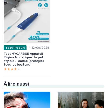
•
12/06/2026
Test Produit
Test MYCARBON Appareil
Piqûre Moustique : le petit
stylo qui calme (presque)
tous les boutons
★★★★★
★★★★★
À lire aussi