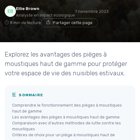
Ellie Brown
7 novembre 2023
Analyste en impact écologique
8 min de lecture
Partager cette page
Explorez les avantages des pièges à
moustiques haut de gamme pour protéger
votre espace de vie des nuisibles estivaux.
SOMMAIRE
Comprendre le fonctionnement des pièges à moustiques
haut de gamme
Les avantages des pièges à moustiques haut de gamme
Comparaison avec d'autres méthodes de lutte contre les
moustiques
Critères de choix pour un piège à moustiques haut de