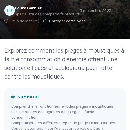
Laure Garnier
3 novembre 2023
Spécialiste des comparatifs produits
8 min de lecture
Partager cette page
Explorez comment les pièges à moustiques à
faible consommation d'énergie offrent une
solution efficace et écologique pour lutter
contre les moustiques.
SOMMAIRE
Comprendre le fonctionnement des pièges à moustiques
Les avantages écologiques des pièges à faible
consommation
Comparaison des différents types de pièges à moustiques
Conseils pour optimiser l'utilisation de votre piège à