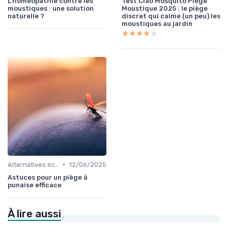
L'homéopathie contre les
Test Ciao Mosquito Piège
moustiques : une solution
Moustique 2025 : le piège
naturelle ?
discret qui calme (un peu) les
moustiques au jardin
★★★★★
★★★★★
•
Alternatives écologiques
12/06/2025
Astuces pour un piège à
punaise efficace
À lire aussi