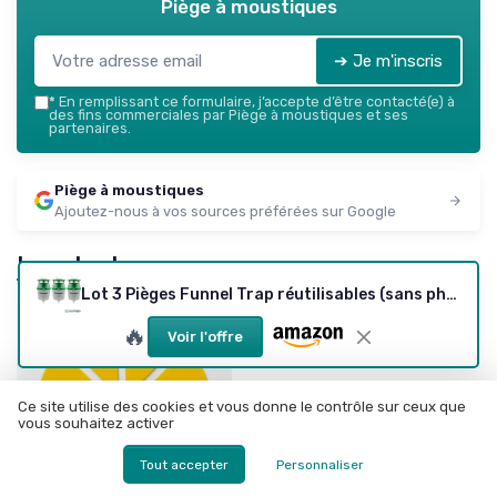
Piège à moustiques
➔ Je m'inscris
*
En remplissant ce formulaire, j’accepte d’être contacté(e) à
des fins commerciales par Piège à moustiques et ses
partenaires.
Piège à moustiques
Ajoutez-nous à vos sources préférées sur Google
Les plus lus
Lot 3 Pièges Funnel Trap réutilisables (sans phéromone)
🔥
Voir l'offre
Ce site utilise des cookies et vous donne le contrôle sur ceux que
vous souhaitez activer
Tout accepter
Personnaliser