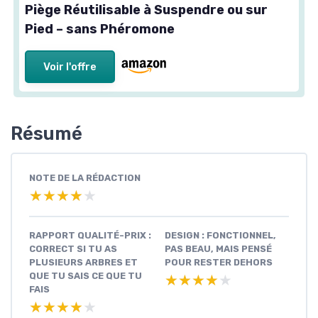
Piège Réutilisable à Suspendre ou sur
Pied – sans Phéromone
Voir l'offre
Résumé
NOTE DE LA RÉDACTION
★★★★★
★★★★★
RAPPORT QUALITÉ-PRIX :
DESIGN : FONCTIONNEL,
CORRECT SI TU AS
PAS BEAU, MAIS PENSÉ
PLUSIEURS ARBRES ET
POUR RESTER DEHORS
QUE TU SAIS CE QUE TU
★★★★★
★★★★★
FAIS
★★★★★
★★★★★