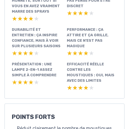
HONNÊTE, SURTOUT SI
PAS PENSÉ POUR ÊTRE
VOUS EN AVEZ VRAIMENT
DISCRET
MARRE DES SPRAYS
★★★★★
★★★★★
★★★★★
★★★★★
DURABILITÉ ET
PERFORMANCE : ÇA
ENTRETIEN : ÇA INSPIRE
ATTIRE ET ÇA GRILLE,
CONFIANCE, MAIS À VOIR
MAIS CE N’EST PAS
SUR PLUSIEURS SAISONS
MAGIQUE
★★★★★
★★★★★
★★★★★
★★★★★
PRÉSENTATION : UNE
EFFICACITÉ RÉELLE
LAMPE 2-EN-1 ASSEZ
CONTRE LES
SIMPLE À COMPRENDRE
MOUSTIQUES : OUI, MAIS
AVEC DES LIMITES
★★★★★
★★★★★
★★★★★
★★★★★
POINTS FORTS
Réduit clairement le nombre de moustiques