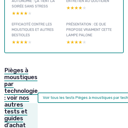
AUTONOMIE : ÇA TIENT LA
ENTRETIEN AU QUOTIDIEN
SOIRÉE SANS STRESS
★★★★★
★★★★★
★★★★★
★★★★★
EFFICACITÉ CONTRE LES
PRÉSENTATION : CE QUE
MOUSTIQUES ET AUTRES
PROPOSE VRAIMENT CETTE
BESTIOLES
LAMPE PALONE
★★★★★
★★★★★
★★★★★
★★★★★
Pièges à
moustiques
par
technologie
: voir nos
Voir tous les tests Pièges à moustiques par tec
autres
tests et
guides
d'achat