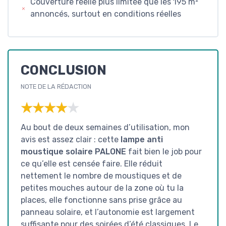
Couverture réelle plus limitée que les 195 m²
annoncés, surtout en conditions réelles
CONCLUSION
NOTE DE LA RÉDACTION
★★★★★
★★★★★
Au bout de deux semaines d’utilisation, mon
avis est assez clair : cette
lampe anti
moustique solaire PALONE
fait bien le job pour
ce qu’elle est censée faire. Elle réduit
nettement le nombre de moustiques et de
petites mouches autour de la zone où tu la
places, elle fonctionne sans prise grâce au
panneau solaire, et l’autonomie est largement
suffisante pour des soirées d’été classiques. Le