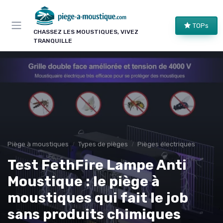
Panneau de gestion des cookies
TOPs
CHASSEZ LES MOUSTIQUES, VIVEZ
TRANQUILLE
Piège à moustiques
Types de pièges
Pièges électriques
Test FethFire Lampe Anti
Moustique : le piège à
moustiques qui fait le job
sans produits chimiques