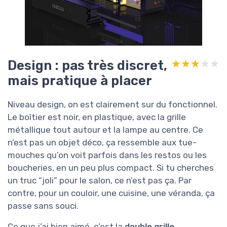
Design : pas très discret,
★★★★★
★★★★★
mais pratique à placer
Niveau design, on est clairement sur du fonctionnel.
Le boîtier est noir, en plastique, avec la grille
métallique tout autour et la lampe au centre. Ce
n’est pas un objet déco, ça ressemble aux tue-
mouches qu’on voit parfois dans les restos ou les
boucheries, en un peu plus compact. Si tu cherches
un truc “joli” pour le salon, ce n’est pas ça. Par
contre, pour un couloir, une cuisine, une véranda, ça
passe sans souci.
Ce que j’ai bien aimé, c’est la
double grille