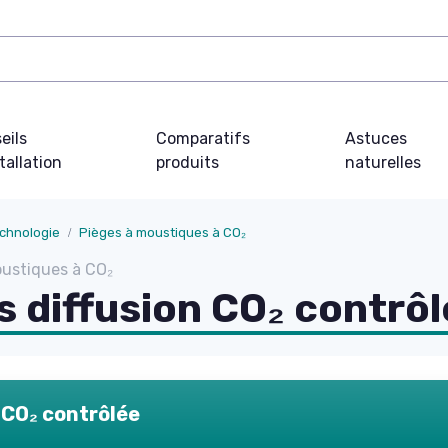
eils
Comparatifs
Astuces
tallation
produits
naturelles
echnologie
Pièges à moustiques à CO₂
oustiques à CO₂
 diffusion CO₂ contrô
 CO₂ contrôlée