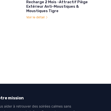
Recharge 2 Mois -Attractif Piège
Extérieur Anti-Moustiques &
Moustiques Tigre
Voir le détail
tre mission
us aider à retrouver des soirées calmes sans