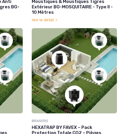
e Anti
Moustiques & Moustiques Tigres
igres BG-
Extérieur BG-MOSQUITAIRE - Type II -
10 Mètres
Voir le détail
BRASERO
HEXATRAP BY FAVEX – Pack
èges
Protection Totale CO2 – Pièges