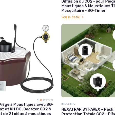
Diffusion du CO2 - pour Pièg
Moustiques & Moustiques T
Mosquitaire - BG-Timer
Voir le détail
1
☆☆☆☆☆
★★★★★
BRASERO
Piège à Moustiques avec BG-
t et Kit BG-Booster CO2 &
HEXATRAP BY FAVEX – Pack
t de 2 I piège à moustiques
Protection Totale CO2 – Pi