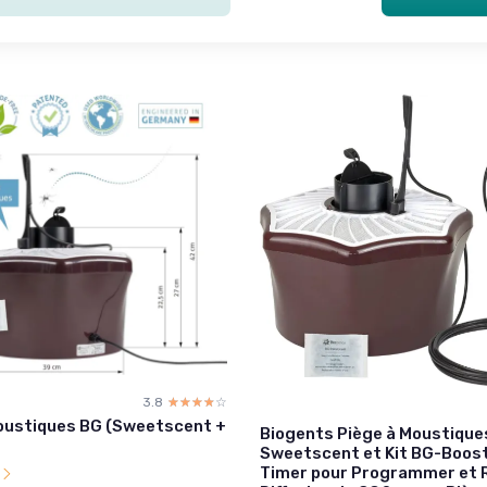
3.8
☆☆☆☆☆
★★★★★
oustiques BG (Sweetscent +
Biogents Piège à Moustique
Sweetscent et Kit BG-Boos
Timer pour Programmer et 
l