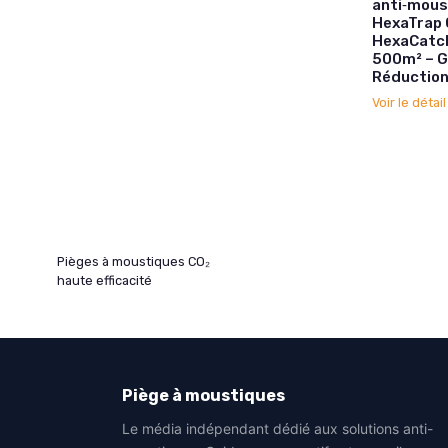
anti‑moust
HexaTrap 
HexaCatch
500m² – Ge
Réduction
Voir le détai
Pièges à moustiques CO₂
haute efficacité
Piège à moustiques
Le média indépendant dédié aux solutions anti-