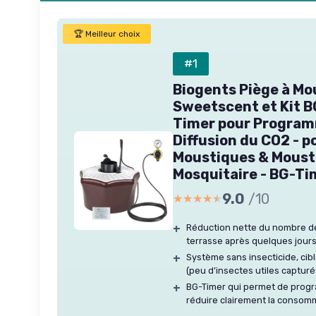
🏆 Meilleur choix
#1
Biogents Piège à Mo
Sweetscent et Kit 
Timer pour Program
Diffusion du CO2 - p
Moustiques & Moust
Mosquitaire - BG-Ti
9.0
/10
★★★★★
★★★★★
+
Réduction nette du nombre de
terrasse après quelques jour
+
Système sans insecticide, cib
(peu d’insectes utiles capturé
+
BG-Timer qui permet de progr
réduire clairement la consom