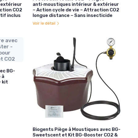
 extérieur
anti‑moustiques intérieur & extérieur
action CO2
– Action cycle de vie – Attraction CO2
if inclus
longue distance – Sans insecticide
Voir le détail
re avec
ter -
pour
et CO2
vec BG-
 à
 kit
Biogents Piège à Moustiques avec BG-
Sweetscent et Kit BG-Booster CO2 &