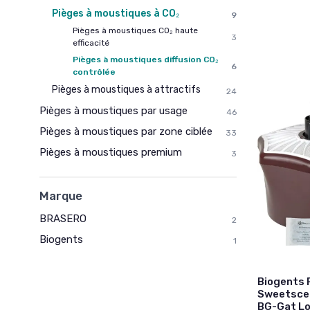
Pièges à moustiques à CO₂
9
Pièges à moustiques CO₂ haute
3
efficacité
Pièges à moustiques diffusion CO₂
6
contrôlée
Pièges à moustiques à attractifs
24
Pièges à moustiques par usage
46
Pièges à moustiques par zone ciblée
33
Pièges à moustiques premium
3
Marque
BRASERO
2
Biogents
1
Biogents 
Sweetscen
BG-Gat Lo