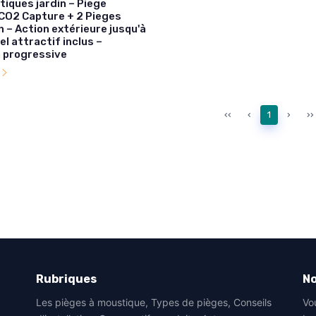
iques jardin – Piege
CO2 Capture + 2 Pieges
 – Action extérieure jusqu'à
l attractif inclus –
 progressive
l
‹‹
‹
1
›
››
Rubriques
No
Les pièges à moustique, Types de pièges, Conseils
Vo