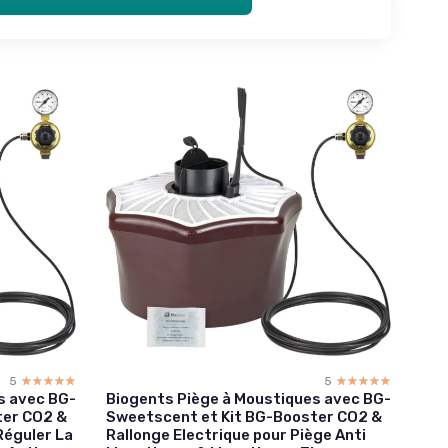
5
☆☆☆☆☆
★★★★★
5
☆☆☆☆☆
★★★★★
s avec BG-
Biogents Piège à Moustiques avec BG-
ter CO2 &
Sweetscent et Kit BG-Booster CO2 &
Réguler La
Rallonge Electrique pour Piège Anti