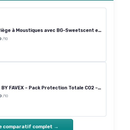
Biogents Piège à Moustiques avec BG-Sweetscent et Kit BG-Booster CO2 & Rallonge Electrique pour Piège Anti Moustiques & Moustiques Tigres Extérieur BG-MOSQUITAIRE - Type II - 10 Mètres
0
/10
HEXATRAP BY FAVEX – Pack Protection Totale CO2 – Pièges anti‑moustiques intérieur & extérieur – Action cycle de vie – Attraction CO2 longue distance – Sans insecticide
0
/10
le comparatif complet →