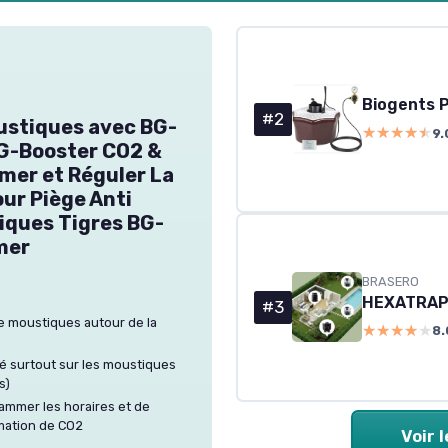
#2
ustiques avec BG-
★★★★★
★★★★★
9.
BG-Booster CO2 &
mer et Réguler La
our Piège Anti
iques Tigres BG-
mer
BRASERO
#3
 moustiques autour de la
★★★★★
★★★★★
8.
s
lé surtout sur les moustiques
s)
ammer les horaires et de
mation de CO2
Voir 