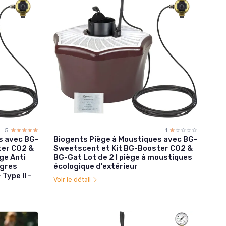
5
☆☆☆☆☆
★★★★★
1
☆☆☆☆☆
★★★★★
s avec BG-
Biogents Piège à Moustiques avec BG-
ter CO2 &
Sweetscent et Kit BG-Booster CO2 &
ge Anti
BG-Gat Lot de 2 I piège à moustiques
igres
écologique d'extérieur
Type II -
Voir le détail