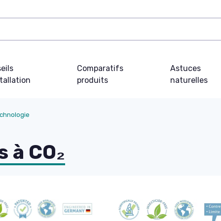
eils
Comparatifs
Astuces
tallation
produits
naturelles
echnologie
s à CO₂