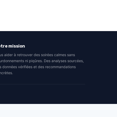
tre mission
us aider à retrouver des soirées calmes sans
urdonnements ni piqûres. Des analyses sourcées,
s données vérifiées et des recommandations
ncrètes.