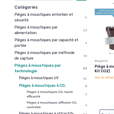
Catégories
Pièges à moustiques entretien et
9
sécurité
Pièges à moustiques par
23
alimentation
Pièges à moustiques par capacité et
6
portée
Pièges à moustiques par méthode
66
de capture
Biogents
Pièges à moustiques par
Piège à m
89
technologie
Kit CO2)
Voir le détai
Pièges à moustiques UV
40
Pièges à moustiques à CO₂
9
Pièges à moustiques CO₂ haute
3
efficacité
Pièges à moustiques diffusion CO₂
6
contrôlée
Pièges à moustiques à attractifs