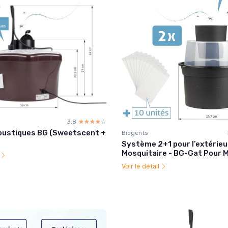
3.8
☆☆☆☆☆
★★★★★
oustiques BG (Sweetscent +
Biogents
Système 2+1 pour l’extérieu
Mosquitaire - BG-Gat Pour 
l
Voir le détail