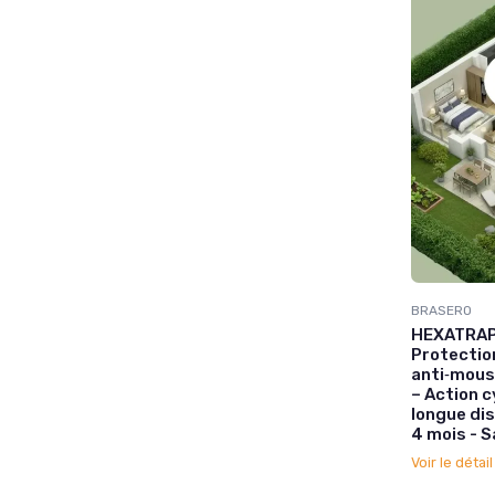
BRASERO
HEXATRAP 
Protectio
anti‑moust
– Action c
longue dis
4 mois - S
Voir le détai