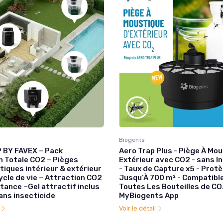
Biogents
BY FAVEX – Pack
Aero Trap Plus - Piège À Mo
n Totale CO2 – Pièges
Extérieur avec CO2 - sans I
iques intérieur & extérieur
- Taux de Capture x5 - Prot
ycle de vie – Attraction CO2
Jusqu’À 700 m² - Compatibl
tance –Gel attractif inclus
Toutes Les Bouteilles de CO
ans insecticide
MyBiogents App
l
Voir le détail