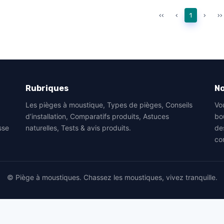
‹‹
‹
1
›
››
Rubriques
No
Les pièges à moustique, Types de pièges, Conseils
Vo
d’installation, Comparatifs produits, Astuces
bo
sse
naturelles, Tests & avis produits.
de
co
© Piège à moustiques. Chassez les moustiques, vivez tranquille.