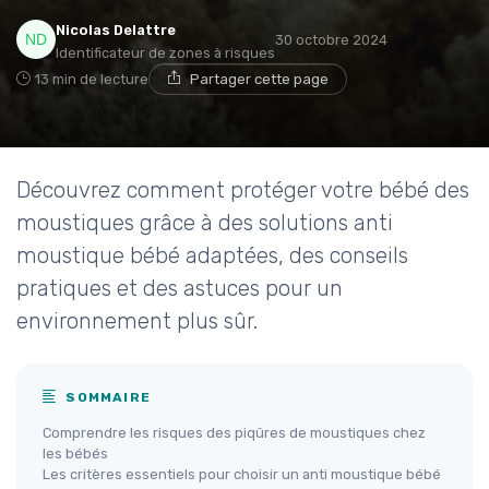
Nicolas Delattre
30 octobre 2024
Identificateur de zones à risques
13 min de lecture
Partager cette page
Découvrez comment protéger votre bébé des
moustiques grâce à des solutions anti
moustique bébé adaptées, des conseils
pratiques et des astuces pour un
environnement plus sûr.
SOMMAIRE
Comprendre les risques des piqûres de moustiques chez
les bébés
Les critères essentiels pour choisir un anti moustique bébé