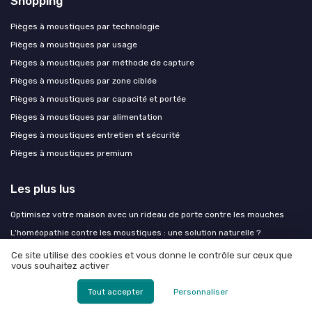
Shopping
Pièges à moustiques par technologie
Pièges à moustiques par usage
Pièges à moustiques par méthode de capture
Pièges à moustiques par zone ciblée
Pièges à moustiques par capacité et portée
Pièges à moustiques par alimentation
Pièges à moustiques entretien et sécurité
Pièges à moustiques premium
Les plus lus
Optimisez votre maison avec un rideau de porte contre les mouches
L'homéopathie contre les moustiques : une solution naturelle ?
Test K.PRO Piège électrique à moustiques : efficace… quand tout marche,
Ce site utilise des cookies et vous donne le contrôle sur ceux que
mais loin d’être parfait
vous souhaitez activer
Comprendre le phénomène du moustique vert
Tout accepter
Personnaliser
Durée de vie d un moustique : tout ce que vous devez savoir