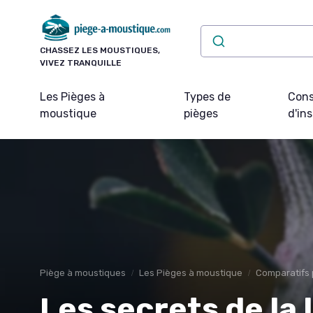
Panneau de gestion des cookies
CHASSEZ LES MOUSTIQUES,
VIVEZ TRANQUILLE
Les Pièges à
Types de
Cons
moustique
pièges
d'ins
Piège à moustiques
Les Pièges à moustique
Comparatifs 
Les secrets de la