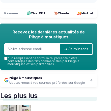
Résumer
ChatGPT
Claude
Mistral
Recevez les dernières actualités de
Piège à moustiques
➔ Je m'inscris
*
En remplissant ce formulaire, j’accepte d’être
contacté(e) à des fins commerciales par Piège à
moustiques et ses partenaires.
Piège à moustiques
Ajoutez-nous à vos sources préférées sur Google
Les plus lus