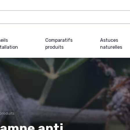
eils
Comparatifs
Astuces
tallation
produits
naturelles
produits
 lampe anti