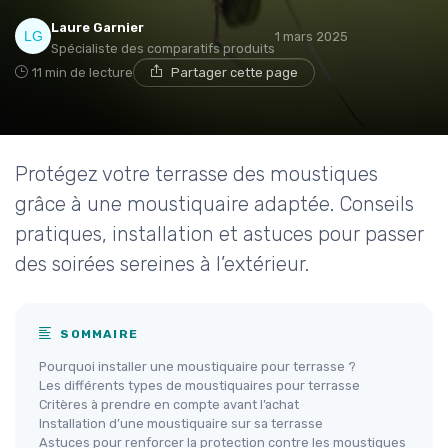
Laure Garnier
1 mars 2025
Spécialiste des comparatifs produits
11 min de lecture
Partager cette page
Protégez votre terrasse des moustiques
grâce à une moustiquaire adaptée. Conseils
pratiques, installation et astuces pour passer
des soirées sereines à l’extérieur.
SOMMAIRE
Pourquoi installer une moustiquaire pour terrasse ?
Les différents types de moustiquaires pour terrasse
Critères à prendre en compte avant l’achat
Installation d’une moustiquaire sur sa terrasse
Astuces pour renforcer la protection contre les moustiques