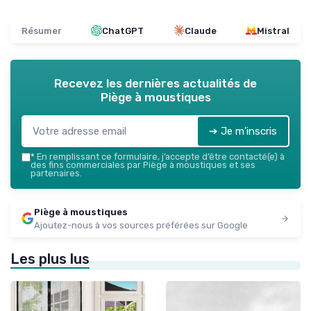
Résumer
ChatGPT
Claude
Mistral
Recevez les dernières actualités de
Piège à moustiques
➔ Je m'inscris
*
En remplissant ce formulaire, j’accepte d’être contacté(e) à
des fins commerciales par Piège à moustiques et ses
partenaires.
Piège à moustiques
Ajoutez-nous à vos sources préférées sur Google
Les plus lus