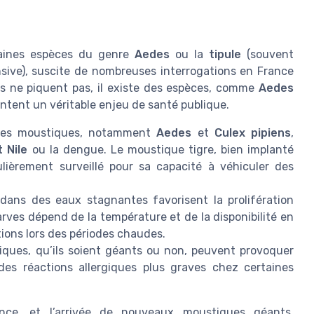
aines espèces du genre
Aedes
ou la
tipule
(souvent
ive), suscite de nombreuses interrogations en France
ts ne piquent pas, il existe des espèces, comme
Aedes
ntent un véritable enjeu de santé publique.
ces moustiques, notamment
Aedes
et
Culex pipiens
,
 Nile
ou la dengue. Le moustique tigre, bien implanté
ulièrement surveillé pour sa capacité à véhiculer des
ans des eaux stagnantes favorisent la prolifération
ves dépend de la température et de la disponibilité en
ions lors des périodes chaudes.
iques, qu’ils soient géants ou non, peuvent provoquer
es réactions allergiques plus graves chez certaines
ce, et l’arrivée de nouveaux moustiques géants,