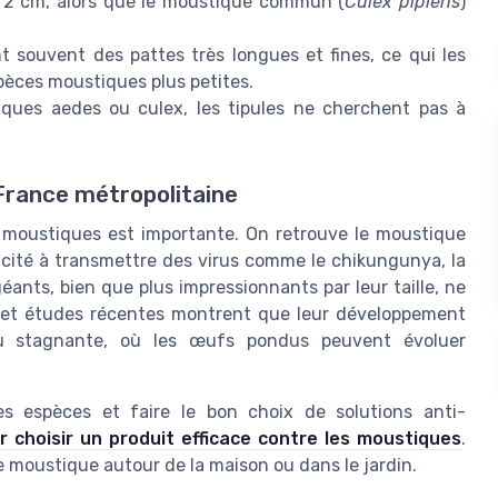
r 2 cm, alors que le moustique commun (
Culex pipiens
)
 souvent des pattes très longues et fines, ce qui les
pèces moustiques plus petites.
ques aedes ou culex, les tipules ne cherchent pas à
France métropolitaine
s moustiques est importante. On retrouve le moustique
apacité à transmettre des virus comme le chikungunya, la
éants, bien que plus impressionnants par leur taille, ne
es et études récentes montrent que leur développement
au stagnante, où les œufs pondus peuvent évoluer
s espèces et faire le bon choix de solutions anti-
r choisir un produit efficace contre les moustiques
.
e moustique autour de la maison ou dans le jardin.