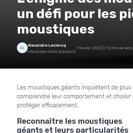
un défi pour les p
moustiques
Alexandre Leclercq
7 février 2025
12 min de lect
Interprète d'avis d'experts
Les moustiques géants inquiètent de plus 
comprendre leur comportement et choisir l
protéger efficacement.
Reconnaître les moustiques
géants et leurs particularités