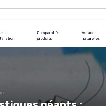
eils
Comparatifs
Astuces
tallation
produits
naturelles
ges
stiques géants :