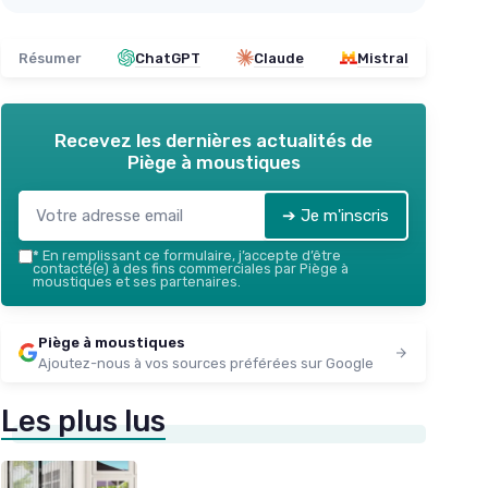
Résumer
ChatGPT
Claude
Mistral
Recevez les dernières actualités de
Piège à moustiques
➔ Je m'inscris
*
En remplissant ce formulaire, j’accepte d’être
contacté(e) à des fins commerciales par Piège à
moustiques et ses partenaires.
Piège à moustiques
Ajoutez-nous à vos sources préférées sur Google
Les plus lus