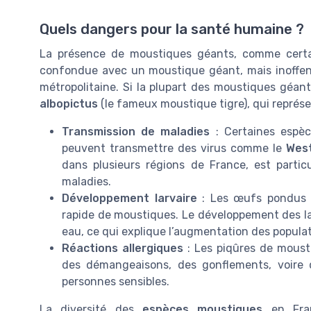
Quels dangers pour la santé humaine ?
La présence de moustiques géants, comme cert
confondue avec un moustique géant, mais inoffens
métropolitaine. Si la plupart des moustiques géan
albopictus
(le fameux moustique tigre), qui représe
Transmission de maladies
: Certaines espè
peuvent transmettre des virus comme le
West
dans plusieurs régions de France, est partic
maladies.
Développement larvaire
: Les œufs pondus d
rapide de moustiques. Le développement des lar
eau, ce qui explique l’augmentation des populat
Réactions allergiques
: Les piqûres de moust
des démangeaisons, des gonflements, voire d
personnes sensibles.
La diversité des
espèces moustiques
en Fran