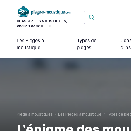
Panneau de gestion des cookies
CHASSEZ LES MOUSTIQUES,
VIVEZ TRANQUILLE
Les Pièges à
Types de
Cons
moustique
pièges
d'ins
Piège à moustiques
Les Pièges à moustique
Types de piè
L'énigme des mou