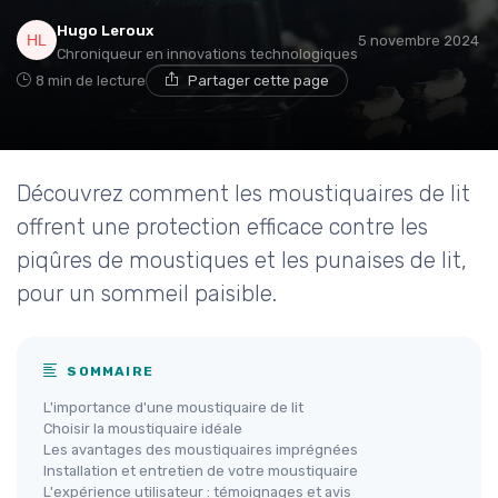
Hugo Leroux
5 novembre 2024
Chroniqueur en innovations technologiques
8 min de lecture
Partager cette page
Découvrez comment les moustiquaires de lit
offrent une protection efficace contre les
piqûres de moustiques et les punaises de lit,
pour un sommeil paisible.
SOMMAIRE
L'importance d'une moustiquaire de lit
Choisir la moustiquaire idéale
Les avantages des moustiquaires imprégnées
Installation et entretien de votre moustiquaire
L'expérience utilisateur : témoignages et avis