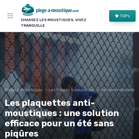
Panneau de gestion des cookies
TOPs
CHASSEZ LES MOUSTIQUES, VIVEZ
TRANQUILLE
Piège à moustiques
Les Pièges à moustique
Astuces naturelles
Les plaquettes anti-
moustiques : une solution
efficace pour un été sans
piqûres