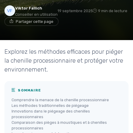
Viktor Fallich
19 septembre 2025
9 min de lecture
Conseiller en utilisation
Partager cette page
Explorez les méthodes efficaces pour piéger
la chenille processionnaire et protéger votre
environnement.
SOMMAIRE
Comprendre la menace de la chenille processionnaire
Les méthodes traditionnelles de piégeage
Innovations dans le piégeage des chenilles
processionnaires
Comparaison des pièges à moustiques et à chenilles
processionnaires