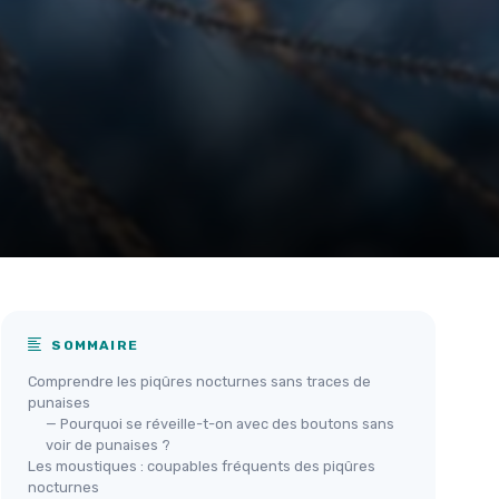
SOMMAIRE
Comprendre les piqûres nocturnes sans traces de
punaises
— Pourquoi se réveille-t-on avec des boutons sans
voir de punaises ?
Les moustiques : coupables fréquents des piqûres
nocturnes