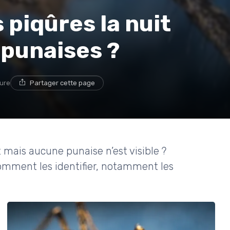
 piqûres la nuit
 punaises ?
ture
Partager cette page
t mais aucune punaise n’est visible ?
comment les identifier, notamment les