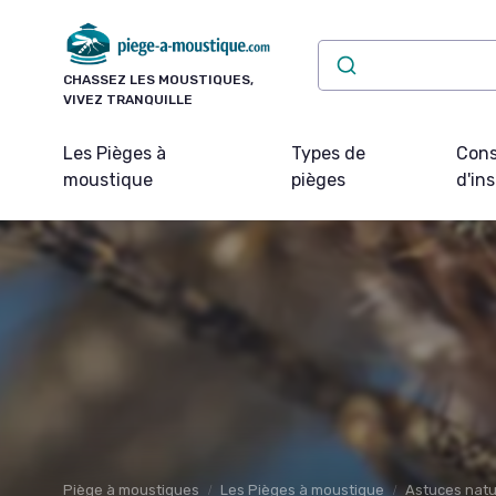
Panneau de gestion des cookies
CHASSEZ LES MOUSTIQUES,
VIVEZ TRANQUILLE
Les Pièges à
Types de
Cons
moustique
pièges
d'ins
Piège à moustiques
Les Pièges à moustique
Astuces natu