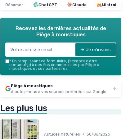
Résumer
ChatGPT
Claude
Mistral
Recevez les dernières actualités de
Piège à moustiques
➔ Je m'inscris
*
En remplissant ce formulaire, j’accepte d’être
contacté(e) à des fins commerciales par Piège à
moustiques et ses partenaires.
Piège à moustiques
Ajoutez-nous à vos sources préférées sur Google
Les plus lus
•
Astuces naturelles
30/06/2026