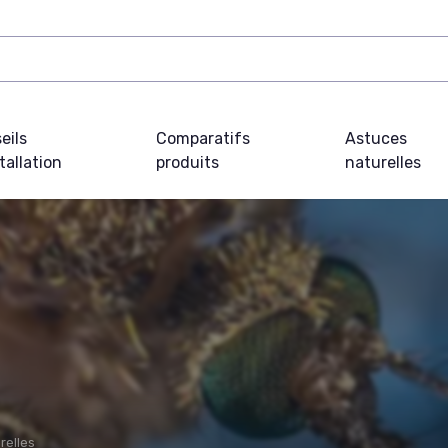
eils
Comparatifs
Astuces
tallation
produits
naturelles
relles