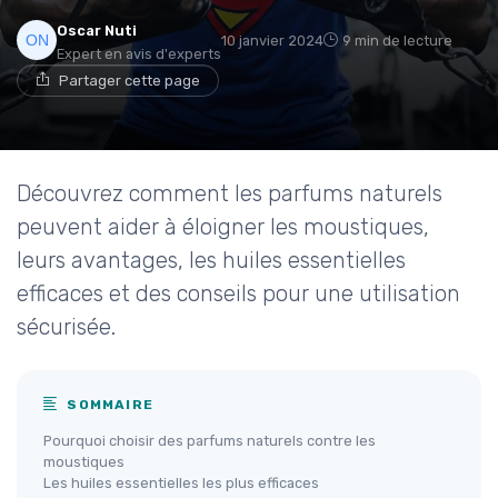
Oscar Nuti
10 janvier 2024
9 min de lecture
Expert en avis d'experts
Partager cette page
Découvrez comment les parfums naturels
peuvent aider à éloigner les moustiques,
leurs avantages, les huiles essentielles
efficaces et des conseils pour une utilisation
sécurisée.
SOMMAIRE
Pourquoi choisir des parfums naturels contre les
moustiques
Les huiles essentielles les plus efficaces