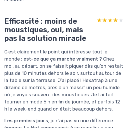
Efficacité : moins de
★★★★★
★★★★★
moustiques, oui, mais
pas la solution miracle
C’est clairement le point qui intéresse tout le
monde :
est-ce que ça marche vraiment ?
Chez
moi, au départ, on se faisait piquer dès qu’on restait
plus de 10 minutes dehors le soir, surtout autour de
la table sur la terrasse. J’ai placé l’Hexatrap à une
dizaine de mètres, près d’un massif un peu humide
où je voyais souvent des moustiques. Je l’ai fait
tourner en mode 6 h en fin de journée, et parfois 12
h le week-end quand on était beaucoup dehors.
Les premiers jours
, je n’ai pas vu une différence
énorme. Le filet commençait à se remplir un peu