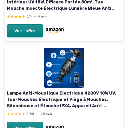
Intérieur UV 18W, Efficace Portée 80m², Tue
Mouche Insecte Électrique Lumière Bleue Anti
Insecte pour Maison Chambre Cuisine Salon
★★★★★
★★★★★
5/5
—
4 avis
Voir l'offre
Lampe Anti-Moustique Électrique 4200V 18W UV,
Tue-Mouches Électrique et Piège à Mouches,
Silencieuse et Étanche IPX4, Appareil Anti-
Moustique pour Intérieur et Extérieur, Maison,
★★★★★
★★★★★
4,7/5
—
28 avis
Jardin, Terrasse Noir