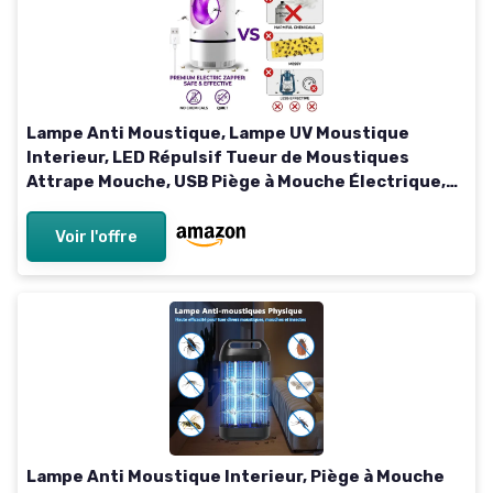
Lampe Anti Moustique, Lampe UV Moustique
Interieur, LED Répulsif Tueur de Moustiques
Attrape Mouche, USB Piège à Mouche Électrique,
Appareil Anti Moustiques Intérieur Non Toxique,
Efficace, Sûr
Voir l'offre
Lampe Anti Moustique Interieur, Piège à Mouche