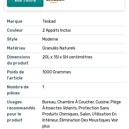
Voir l'offre
Marque
Teskad
Couleur
2 Appâts Inclus
Style
Moderne
Matériau
Granulés Naturels
Dimensions
20L x 15l x 5H centimètres
du produit
Poids de
1000 Grammes
l'article
Nombre de
1
pièces
Usages
Bureau, Chambre À Coucher, Cuisine, Piège
recommandés
À Insectes Volants, Protection Sans
pour le
Produits Chimiques, Salon, Utilisation En
produit
Intérieur, Élimination Des Moustiques Voir
plus