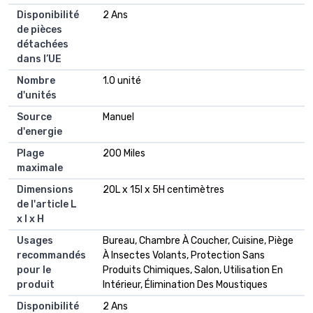
Disponibilité
2 Ans
de pièces
détachées
dans l’UE
Nombre
1.0 unité
d'unités
Source
Manuel
d'energie
Plage
200 Miles
maximale
Dimensions
20L x 15l x 5H centimètres
de l'article L
x l x H
Usages
Bureau, Chambre À Coucher, Cuisine, Piège
recommandés
À Insectes Volants, Protection Sans
pour le
Produits Chimiques, Salon, Utilisation En
produit
Intérieur, Élimination Des Moustiques
Disponibilité
2 Ans