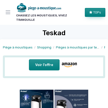
Panneau de gestion des cookies
TOPs
CHASSEZ LES MOUSTIQUES, VIVEZ
TRANQUILLE
Teskad
Piège à moustiques
Shopping
Pièges à moustiques par technologie
Pi
Voir l'offre