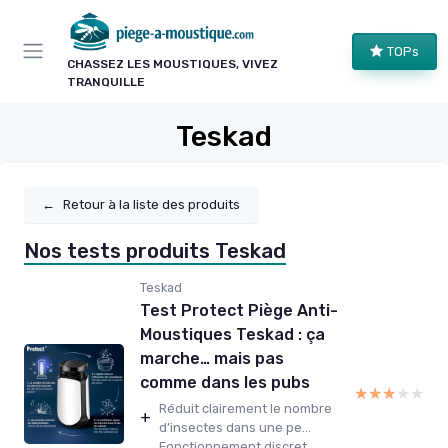
Panneau de gestion des cookies
TOPs
CHASSEZ LES MOUSTIQUES, VIVEZ
TRANQUILLE
Teskad
←
Retour à la liste des produits
Nos tests produits Teskad
Teskad
Test Protect Piège Anti-
Moustiques Teskad : ça
marche… mais pas
comme dans les pubs
★★★★★
★★★★★
Réduit clairement le nombre
+
d’insectes dans une pe...
Fonctionnement discret