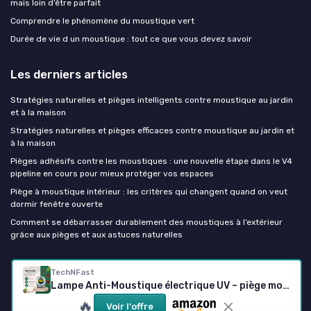
mais loin d’être parfait
Comprendre le phénomène du moustique vert
Durée de vie d un moustique : tout ce que vous devez savoir
Les derniers articles
Stratégies naturelles et pièges intelligents contre moustique au jardin
et à la maison
Stratégies naturelles et pièges efficaces contre moustique au jardin et
à la maison
Pièges adhésifs contre les moustiques : une nouvelle étape dans le V4
pipeline en cours pour mieux protéger vos espaces
Piège à moustique intérieur : les critères qui changent quand on veut
dormir fenêtre ouverte
Comment se débarrasser durablement des moustiques à l’extérieur
grâce aux pièges et aux astuces naturelles
Piège à moustiques
TechNFast
Lampe Anti-Moustique électrique UV – piège moustiques Silencieux et sans Produits Chimiques – intérieur/extérieur, 180m² – répulsif Insectes Volants, Attrape-moustiques - 1 vitesse
🔥
Voir l'offre