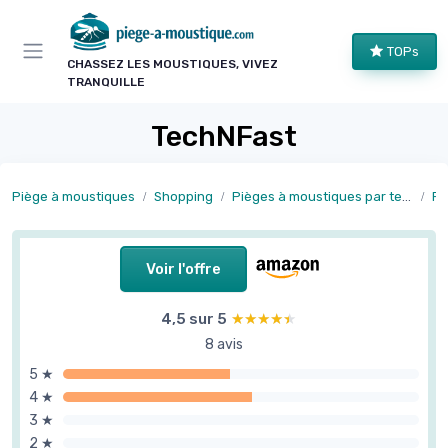
Panneau de gestion des cookies
TOPs
CHASSEZ LES MOUSTIQUES, VIVEZ
TRANQUILLE
TechNFast
Piège à moustiques
Shopping
Pièges à moustiques par technologie
Pi
Voir l'offre
4,5 sur 5
★★★★★
★★★★★
8 avis
5 ★
4 ★
3 ★
2 ★