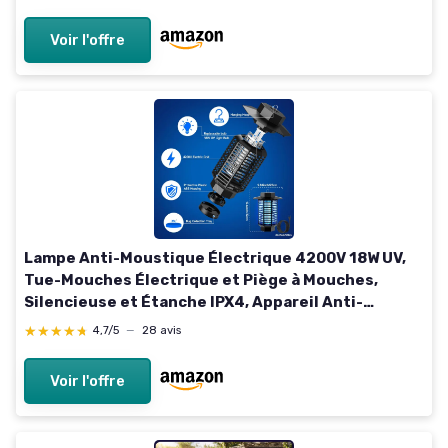
Protège jusqu'à 1 Acre
Voir l'offre
Lampe Anti-Moustique Électrique 4200V 18W UV,
Tue-Mouches Électrique et Piège à Mouches,
Silencieuse et Étanche IPX4, Appareil Anti-
Moustique pour Intérieur et Extérieur, Maison,
★★★★★
★★★★★
4,7/5
—
28 avis
Jardin, Terrasse Noir
Voir l'offre