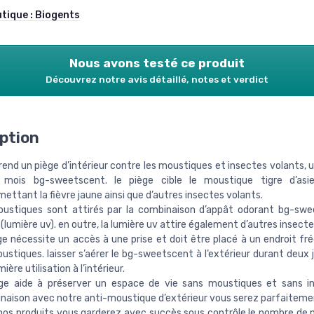
utique :
Biogents
Nous avons testé ce produit
Découvrez notre avis détaillé, notes et verdict
ption
nd un piège d’intérieur contre les moustiques et insectes volants, u
mois bg-sweetscent. le piège cible le moustique tigre d’asi
ettant la fièvre jaune ainsi que d’autres insectes volants.
oustiques sont attirés par la combinaison d’appât odorant bg-sw
 (lumière uv). en outre, la lumière uv attire également d’autres insecte
ge nécessite un accès à une prise et doit être placé à un endroit fr
ustiques. laisser s’aérer le bg-sweetscent à l’extérieur durant deux 
mière utilisation à l’intérieur.
ège aide à préserver un espace de vie sans moustiques et sans i
naison avec notre anti-moustique d’extérieur vous serez parfaiteme
nos produits vous garderez avec succès sous contrôle le nombre de