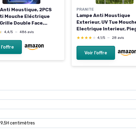
Anti Moustique, 2PCS
PRANITE
Lampe Anti Moustique
ti Mouche Eléctrique
Exterieur, UV Tue Mouch
Grille Double Face,
Electrique Interieur, Pie
Anti-Moustique
★
★
4,4/5
—
486 avis
Moustique, Lampe Mous
ur 20W 2 lumière UV,
★★★★★
★★★★★
4,1/5
—
28 avis
sans Fil Rechargeable pa
d'Insectes Electrique,
 l'offre
Énergie Solaire et Câble
 avec 2 Lampes UV
Voir l'offre
mentaires Blanc
 19,5H centimètres