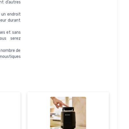
nt d’autres
 un endroit
ieur durant
ues et sans
vous serez
e nombre de
moustiques