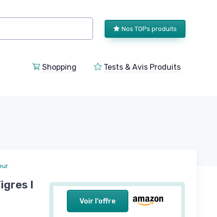
Nos TOPs produits
Shopping
Tests & Avis Produits
eur
igres I
Voir l'offre