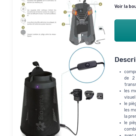
Voir la bo
Descri
compre
de 2 
transm
les m
visuel
le piè
les mo
la pre
le pi
combi
avec 