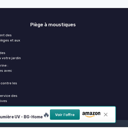
Piège à moustiques
ent des
pièges et aux
des
 votre jardin
ine :
les avec
 contre les
service des
tives
🔥
Voir l'offre
 Lumière UV - BG-Home