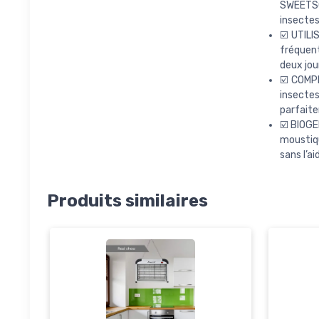
SWEETSCE
insectes
☑️ UTILI
fréquent
deux jour
☑️ COMPL
insecte
parfait
☑️ BIOGE
moustiq
sans l’ai
Produits similaires