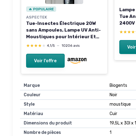
🔥 POPULAIRE
Lampe 
Tue An
ASPECTEK
2400V 
Tue-Insectes Électrique 20W
Lampe 
sans Ampoules, Lampe UV Anti-
★★★★
★★★★
Interie
Moustiques pour Intérieur Et
Tueur 
Extérieur Couvert, Piège À
★★★★★
★★★★★
4,1/5
—
10206 avis
Voir
Fourni
Mouches, Mites, Moucherons,
supplé
Maison, Garage, Patio, Chaîne,
Voir l'offre
Bac Amovible Régulier
Marque
Biogents
Couleur
Noir
Style
moustique
Matériau
Cuir
Dimensions du produit
19,5L x 30l x
Nombre de pièces
1