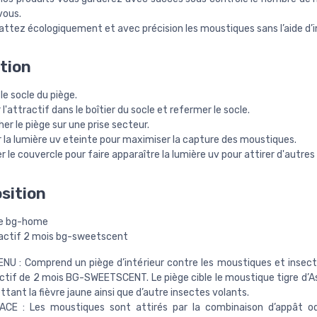
vous.
tez écologiquement et avec précision les moustiques sans l’aide d’in
ation
 le socle du piège.
 l'attractif dans le boîtier du socle et refermer le socle.
er le piège sur une prise secteur.
r la lumière uv eteinte pour maximiser la capture des moustiques.
r le couvercle pour faire apparaître la lumière uv pour attirer d'autres
sition
ge bg-home
ractif 2 mois bg-sweetscent
NU : Comprend un piège d’intérieur contre les moustiques et insect
ctif de 2 mois BG-SWEETSCENT. Le piège cible le moustique tigre d’As
tant la fièvre jaune ainsi que d’autre insectes volants.
CACE : Les moustiques sont attirés par la combinaison d’appât o