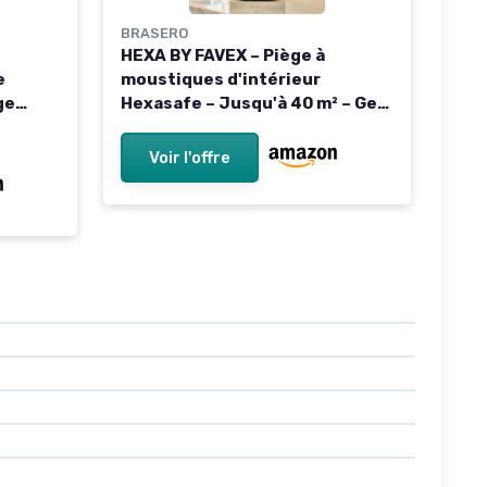
BRASERO
HEXA BY FAVEX – Piège à
e
moustiques d'intérieur
ge
Hexasafe – Jusqu'à 40 m² – Gel
tique
inclus 3 mois – Silencieux 5W –
r
USB – Fonction UV contre
Voir l'offre
 Type-C
insectes volants (mouches,
moucherons) – Noir