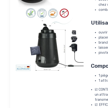
chez 
combat
Utilis
ouvrir
placer
branch
laisse
pivote
Compo
1 piè
1 att
☑️ CONTE
un attra
transmet
☑️ EFFI