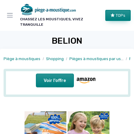
Panneau de gestion des cookies
TOPs
CHASSEZ LES MOUSTIQUES, VIVEZ
TRANQUILLE
BELION
Piège à moustiques
Shopping
Pièges à moustiques par usage
Pi
Voir l'offre