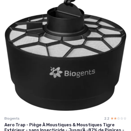
Biogents
2.2
☆☆☆☆☆
★★★★★
Aero Trap - Piège À Moustiques & Moustiques Tigre
Extérieur - sans Insecticide - Jusqu'À -87% de Piqûres -