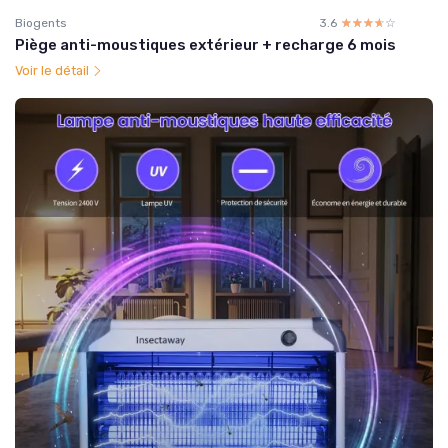
Biogents
3.6
☆☆☆☆☆
★★★★★
Piège anti-moustiques extérieur + recharge 6 mois
Voir le détail