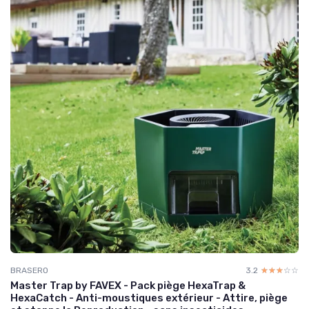
BRASERO
3.2
☆☆☆☆☆
★★★★★
Master Trap by FAVEX - Pack piège HexaTrap &
HexaCatch - Anti-moustiques extérieur - Attire, piège