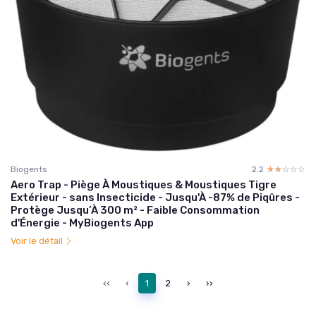
Biogents
2.2
☆☆☆☆☆
★★★★★
Aero Trap - Piège À Moustiques & Moustiques Tigre
Extérieur - sans Insecticide - Jusqu'À -87% de Piqûres -
Protège Jusqu’À 300 m² - Faible Consommation
d'Énergie - MyBiogents App
Voir le détail
‹‹
‹
1
2
›
››