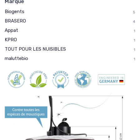
Marque
Biogents
5
BRASERO
4
Appat
1
KPRO
1
TOUT POUR LES NUISIBLES
1
maluttebio
1