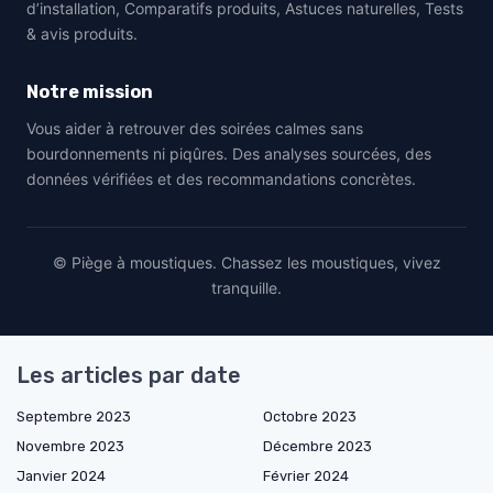
d’installation, Comparatifs produits, Astuces naturelles, Tests
& avis produits.
Notre mission
Vous aider à retrouver des soirées calmes sans
bourdonnements ni piqûres. Des analyses sourcées, des
données vérifiées et des recommandations concrètes.
© Piège à moustiques. Chassez les moustiques, vivez
tranquille.
Les articles par date
Septembre 2023
Octobre 2023
Novembre 2023
Décembre 2023
Janvier 2024
Février 2024