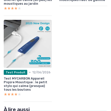
moustiques au jardin
★★★★★
★★★★★
•
12/06/2026
Test Produit
Test MYCARBON Appareil
Piqûre Moustique : le petit
stylo qui calme (presque)
tous les boutons
★★★★★
★★★★★
À lire aussi