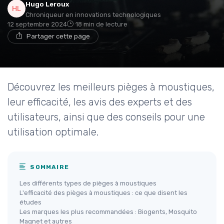
Hugo Leroux
Chroniqueur en innovations technologiques
12 septembre 2024
18 min de lecture
Partager cette page
Découvrez les meilleurs pièges à moustiques,
leur efficacité, les avis des experts et des
utilisateurs, ainsi que des conseils pour une
utilisation optimale.
SOMMAIRE
Les différents types de pièges à moustiques
L'efficacité des pièges à moustiques : ce que disent les
études
Les marques les plus recommandées : Biogents, Mosquito
Magnet et autres