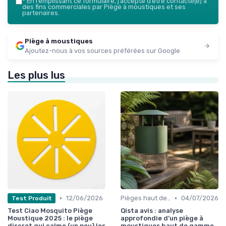
*
En remplissant ce formulaire, j’accepte d’être contacté(e) à
des fins commerciales par Piège à moustiques et ses
partenaires.
Piège à moustiques
Ajoutez-nous à vos sources préférées sur Google
Les plus lus
•
•
12/06/2026
Pièges haut de gamme
04/07/2026
Test Produit
Test Ciao Mosquito Piège
Qista avis : analyse
Moustique 2025 : le piège
approfondie d’un piège à
discret qui calme (un peu) les
moustiques haut de gamme