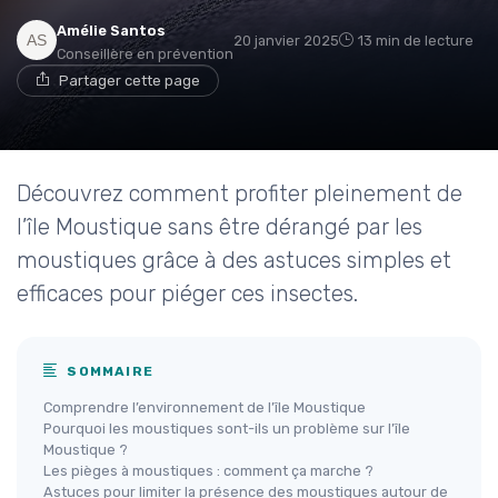
Amélie Santos
20 janvier 2025
13 min de lecture
Conseillère en prévention
Partager cette page
Découvrez comment profiter pleinement de
l’île Moustique sans être dérangé par les
moustiques grâce à des astuces simples et
efficaces pour piéger ces insectes.
SOMMAIRE
Comprendre l’environnement de l’île Moustique
Pourquoi les moustiques sont-ils un problème sur l’île
Moustique ?
Les pièges à moustiques : comment ça marche ?
Astuces pour limiter la présence des moustiques autour de