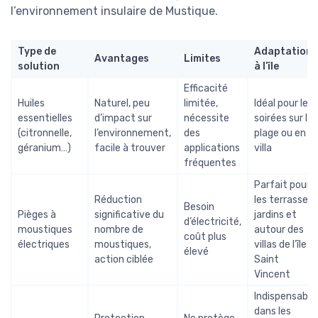
l’environnement insulaire de Mustique.
Type de
Adaptation
Avantages
Limites
solution
à l’île
Efficacité
Huiles
Naturel, peu
limitée,
Idéal pour les
essentielles
d’impact sur
nécessite
soirées sur la
(citronnelle,
l’environnement,
des
plage ou en
géranium…)
facile à trouver
applications
villa
fréquentes
Parfait pour
Réduction
les terrasses,
Besoin
Pièges à
significative du
jardins et
d’électricité,
moustiques
nombre de
autour des
coût plus
électriques
moustiques,
villas de l’île
élevé
action ciblée
Saint
Vincent
Indispensable
dans les