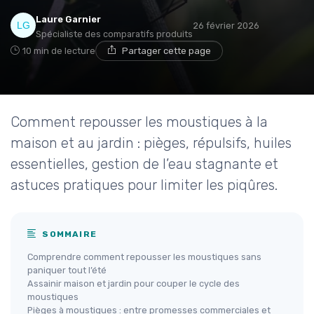
Laure Garnier
26 février 2026
Spécialiste des comparatifs produits
10 min de lecture
Partager cette page
Comment repousser les moustiques à la
maison et au jardin : pièges, répulsifs, huiles
essentielles, gestion de l’eau stagnante et
astuces pratiques pour limiter les piqûres.
SOMMAIRE
Comprendre comment repousser les moustiques sans
paniquer tout l’été
Assainir maison et jardin pour couper le cycle des
moustiques
Pièges à moustiques : entre promesses commerciales et