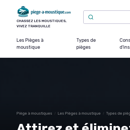
Panneau de gestion des cookies
CHASSEZ LES MOUSTIQUES,
VIVEZ TRANQUILLE
Les Pièges à
Types de
Cons
moustique
pièges
d'ins
Piège à moustiques
Les Pièges à moustique
Types de piè
Attirez et élimin