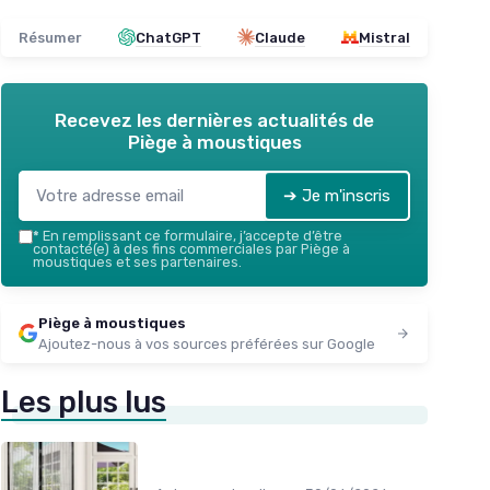
Résumer
ChatGPT
Claude
Mistral
Recevez les dernières actualités de
Piège à moustiques
➔ Je m'inscris
*
En remplissant ce formulaire, j’accepte d’être
contacté(e) à des fins commerciales par Piège à
moustiques et ses partenaires.
Piège à moustiques
Ajoutez-nous à vos sources préférées sur Google
Les plus lus