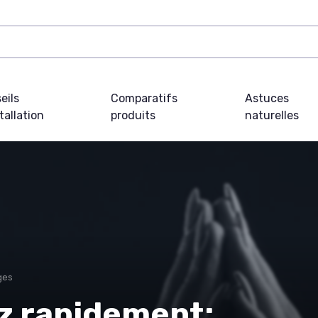
eils
Comparatifs
Astuces
tallation
produits
naturelles
ges
ez rapidement: