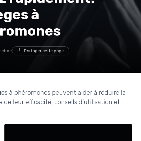
èges à
éromones
lecture
Partager cette page
s à phéromones peuvent aider à réduire la
 leur efficacité, conseils d’utilisation et