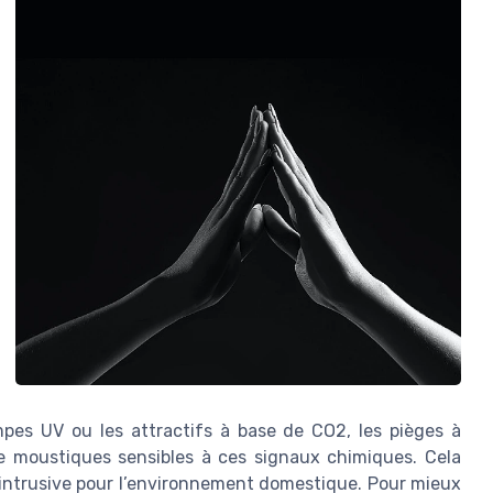
pes UV ou les attractifs à base de CO2, les pièges à
e moustiques sensibles à ces signaux chimiques. Cela
 intrusive pour l’environnement domestique. Pour mieux